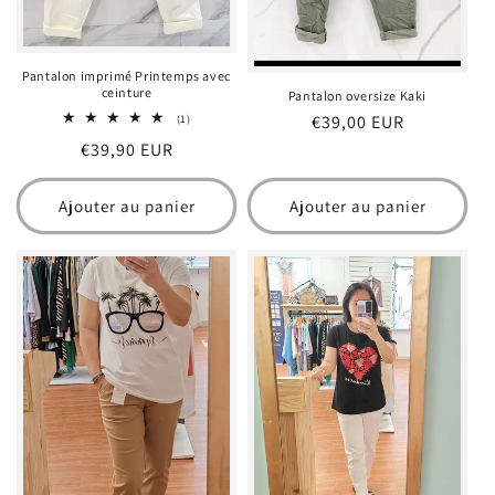
Pantalon imprimé Printemps avec
ceinture
Pantalon oversize Kaki
Prix
€39,00 EUR
1
(1)
total
habituel
Prix
€39,90 EUR
des
critiques
habituel
Ajouter au panier
Ajouter au panier