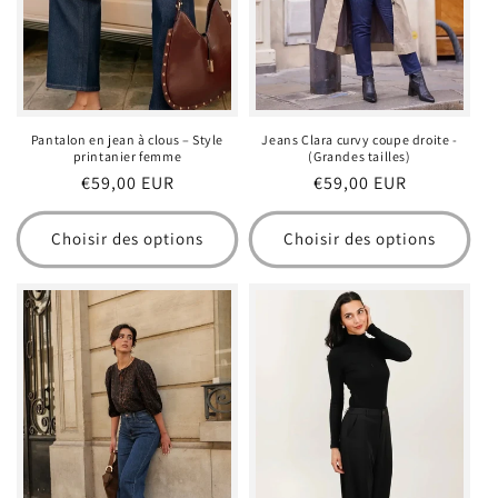
o
n
:
Jeans Clara curvy coupe droite -
Pantalon en jean à clous – Style
(Grandes tailles)
printanier femme
Prix
€59,00 EUR
Prix
€59,00 EUR
habituel
habituel
Choisir des options
Choisir des options