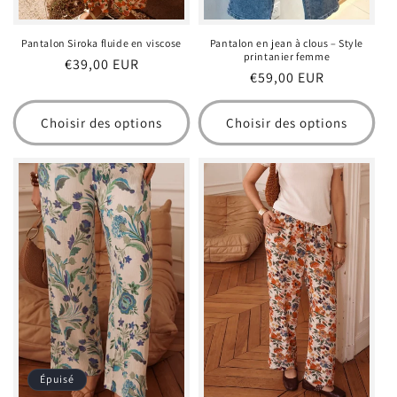
Pantalon Siroka fluide en viscose
Pantalon en jean à clous – Style
printanier femme
Prix
€39,00 EUR
Prix
€59,00 EUR
habituel
habituel
Choisir des options
Choisir des options
Épuisé