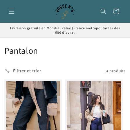
et passer
au
Panier
contenu
Livraison gratuite en Mondial Relay (France métropolitaine) dès
60€ d'achat
C
Pantalon
o
l
Filtrer et trier
14 produits
l
e
c
t
i