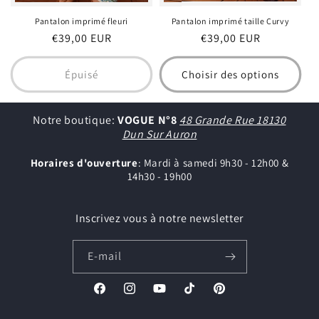
Pantalon imprimé taille Curvy
Pantalon imprimé fleuri
Prix
€39,00 EUR
Prix
€39,00 EUR
habituel
habituel
Épuisé
Choisir des options
Notre boutique:
VOGUE N°8
48 Grande Rue 18130
Dun Sur Auron
Horaires d'ouverture
: Mardi à samedi 9h30 - 12h00 &
14h30 - 19h00
Inscrivez vous à notre newsletter
E-mail
Facebook
Instagram
YouTube
TikTok
Pinterest