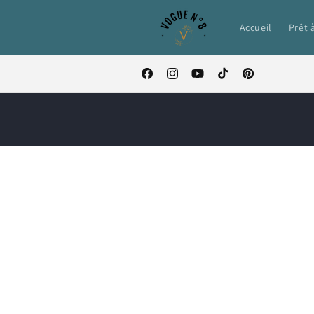
et passer
au
Accueil
Prêt 
contenu
Facebook
Instagram
YouTube
TikTok
Pinterest