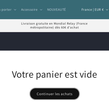
P
France | EUR €
à porter
Accessoire
NOUVEAUTÉ
a
y
Livraison gratuite en Mondial Relay (France
métropolitaine) dès 60€ d'achat
s
/
r
é
g
i
Votre panier est vide
o
n
Continuer les achats